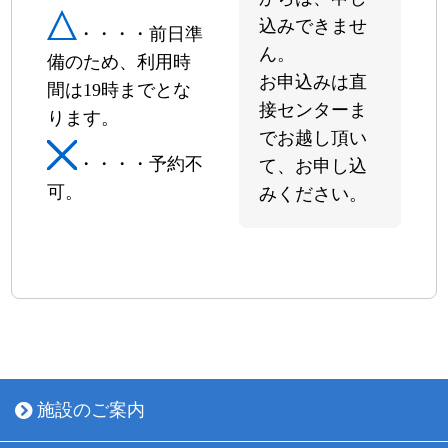
込みできませ
・・・・前日準
13日
ん。
備のため、利用時
休館日
お申込みは直
間は19時までとな
14日
接センターま
ります。
でお越し頂い
15日
・・・・予約不
て、お申し込
可。
16日
みください。
休館日
17日
18日
19日
20日
施設のご案内
休館日
21日