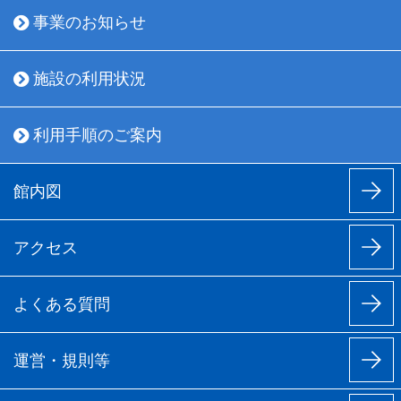
事業のお知らせ
22日
施設の利用状況
23日
24日
利用手順のご案内
25日
館内図
26日
アクセス
27日
休館日
よくある質問
28日
29日
運営・規則等