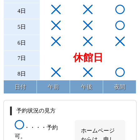
4日
5日
6日
休館日
7日
8日
日付
午前
午後
夜間
9日
10日
予約状況の見方
11日
・・・・予約
ホームページ
可。
12日
からは、申し