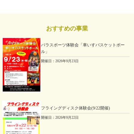
アーチェリー場の利用再開について
2026年08月09日
プール
2026年03月20日
おすすめの事業
ペア水泳教室1
イベント・新着情報
契約職員募集のお知らせ ※契約期間（令和8年4月1日～
2026年08月11日
令和9年3月31日）
パラスポーツ体験会「車いすバスケットボー
ル」
会議室
ボランティアスキルアップ研修会
2026年02月14日
開催日：2026年9月23日
イベント・新着情報
2026年08月11日
京都マラソン2026開催に伴う、定期送迎場バス運行の休
止につきまして
体育室
フライングディスク体験会(8/11開催)
2026年08月14日
フライングディスク体験会(9/22開催)
プール
開催日：2026年9月22日
水中ウォーク＆アクア